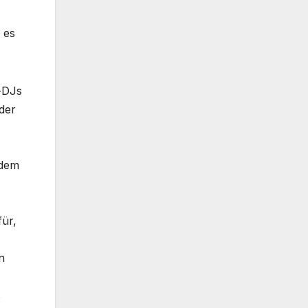
 es
t-DJs
 der
edem
für,
n
s