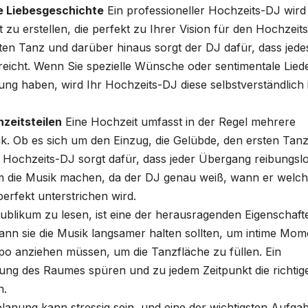
ige Liebesgeschichte
Ein professioneller Hochzeits-DJ wird
zu erstellen, die perfekt zu Ihrer Vision für den Hochzeit
sten Tanz und darüber hinaus sorgt der DJ dafür, dass jede
eicht. Wenn Sie spezielle Wünsche oder sentimentale Lied
ung haben, wird Ihr Hochzeits-DJ diese selbstverständlich 
zeitsteilen
Eine Hochzeit umfasst in der Regel mehrere
ik. Ob es sich um den Einzug, die Gelübde, den ersten Tan
 Hochzeits-DJ sorgt dafür, dass jeder Übergang reibungsl
um die Musik machen, da der DJ genau weiß, wann er welc
erfekt unterstrichen wird.
Publikum zu lesen, ist eine der herausragenden Eigenschaft
ann sie die Musik langsamer halten sollten, um intime Mom
po anziehen müssen, um die Tanzfläche zu füllen. Ein
ung des Raumes spüren und zu jedem Zeitpunkt die richtig
n.
lanung kann stressig sein, und eine der wichtigsten Aufga