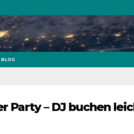
BLOG
er Party – DJ buchen leic