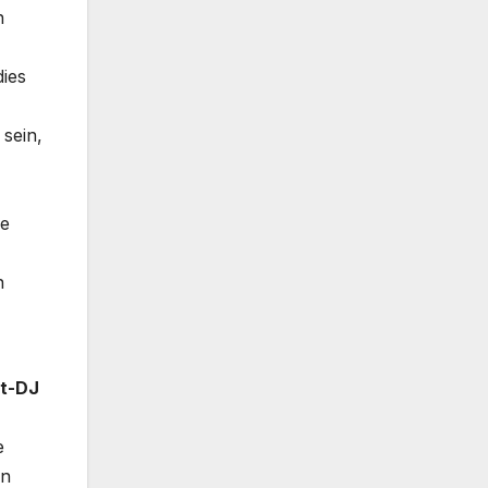
n
dies
 sein,
re
n
nt-DJ
e
en