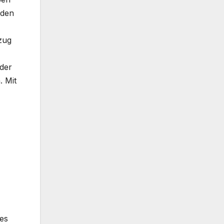
 den
zug
 der
. Mit
 es