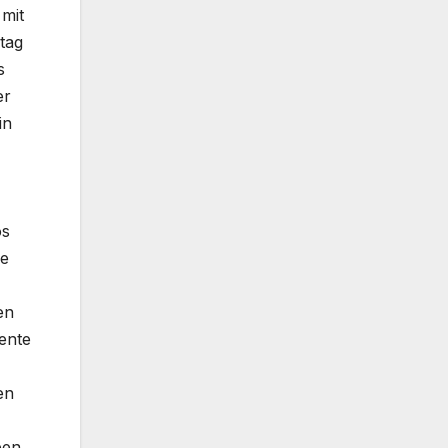
 mit
stag
s
er
in
z
os
he
en
ente
en
ben