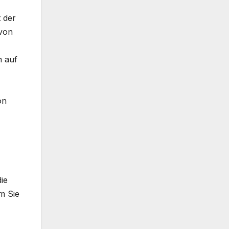
 der
 von
h auf
on
die
m Sie