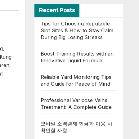
Recent Posts
Tips for Choosing Reputable
Slot Sites & How to Stay Calm
During Big Losing Streaks
g,
Boost Training Results with an
ltung
Innovative Liquid Formula
eren,
gt
Reliable Yard Monitoring Tips
and Guide for Peace of Mind
Professional Varicose Veins
Treatment: A Complete Guide
모바일 소액결제 현금화 이용 시
확인할 사항